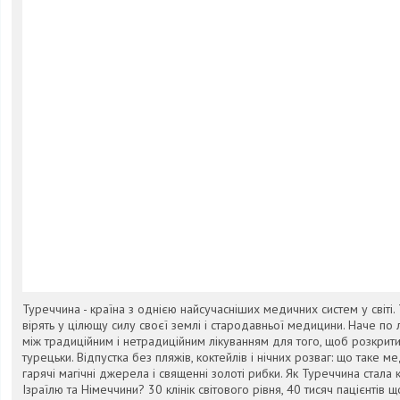
Туреччина - країна з однією найсучасніших медичних систем у світі. 
вірять у цілющу силу своєї землі і стародавньої медицини. Наче по
між традиційним і нетрадиційним лікуванням для того, щоб розкрит
турецьки. Відпустка без пляжів, коктейлів і нічних розваг: що таке 
гарячі магічні джерела і священні золоті рибки. Як Туреччина стала
Ізраїлю та Німеччини? 30 клінік світового рівня, 40 тисяч пацієнтів 