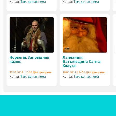
Канал:
Там, де нас нема
Канал:
Там, де нас нема
Норвегія. Заповідник
Лапландія:
казок.
Батьківщина Санта
Клауса
10.01.2011 | 15:03
Цілі програми
10.01.2011 | 14:54
Цілі програми
Канал:
Там, де нас нема
Канал:
Там, де нас нема