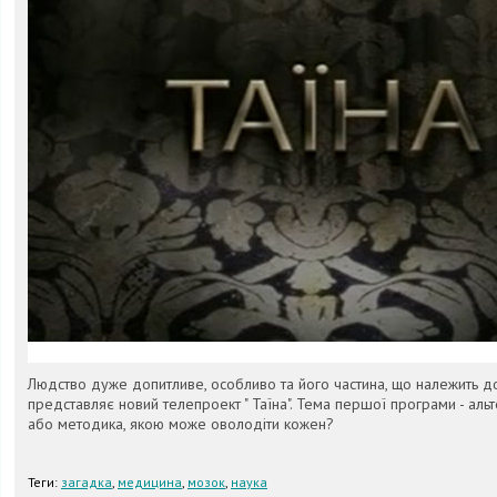
Людство дуже допитливе, особливо та його частина, що належить до
представляє новий телепроект " Таїна". Тема першої програми - аль
або методика, якою може оволодіти кожен?
Теги:
загадка
,
медицина
,
мозок
,
наука