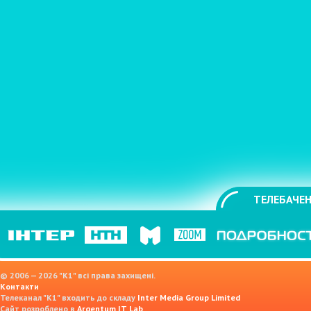
ТЕЛЕБАЧЕН
© 2006 — 2026 "K1" всі права захищені.
Контакти
Телеканал "К1" входить до складу
Inter Media Group Limited
Сайт розроблено в
Argentum IT Lab