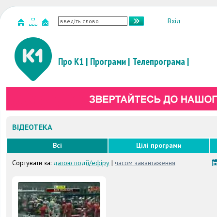
Вхід
Про К1
|
Програми
|
Телепрограма
|
ВІДЕОТЕКА
Всі
Цілі програми
Сортувати за:
датою події/ефіру
|
часом завантаження