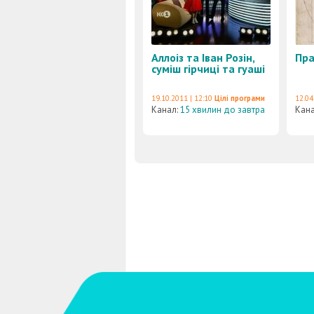
Аллоіз та Іван Розін,
Пра
суміш гірчиці та гуаші
19.10.2011 | 12:10
Цілі програми
12.04
Канал:
15 хвилин до завтра
Кан