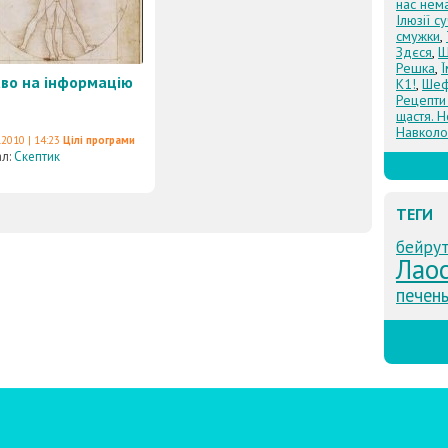
нас нем
Ілюзії с
смужки
,
Здєся
,
Щ
Решка
,
во на інформацію
К1!
,
Шеф
Рецепти
щастя. Н
Навколо
.2010 | 14:23
Цілі програми
ал:
Скептик
ТЕГИ
бейру
Лао
печен