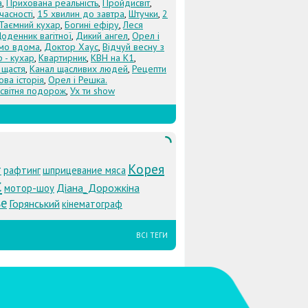
а
,
Прихована реальність
,
Пройдисвіт
,
учасності
,
15 хвилин до завтра
,
Штучки
,
2
Таємний кухар
,
Богині ефіру
,
Леся
оденник вагітної
,
Дикий ангел
,
Орел і
Їмо вдома
,
Доктор Хаус
,
Відчуй весну з
 - кухар
,
Квартирник
,
КВН на К1
,
 щастя
,
Канал щасливих людей
,
Рецепти
ова історія
,
Орел і Решка.
світня подорож
,
Ух ти show
Корея
т
рафтинг
шприцевание мяса
с
Діана_Дорожкіна
мотор-шоу
ье
Горянський
кінематограф
ВСІ ТЕГИ