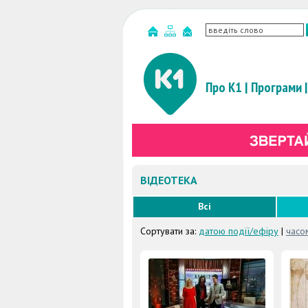
Про К1
|
Програми
|
ВІДЕОТЕКА
Всі
Сортувати за:
датою події/ефіру
|
часо