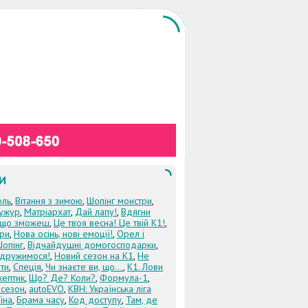
И
оль
,
Вітання з зимою
,
Шопінг монстри
,
ужур
,
Матріархат
,
Дай лапу!
,
Вдягни
кщо зможеш
,
Це твоя весна! Це твій К1!
,
три
,
Нова осінь, нові емоції!
,
Орел і
Шопінг
,
Відчайдушні домогосподарки
,
дружимося!
,
Новий сезон на К1
,
Не
ти
,
Спеція
,
Чи знаєте ви, що...
,
К1. Лови
кептик
,
Що? Де? Коли?
,
Формула-1
,
 сезон
,
autoEVO
,
КВН: Українська ліга
їна
,
Брама часу
,
Код доступу
,
Там, де