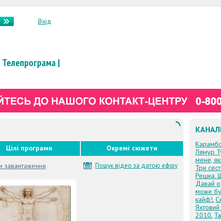
Вхід
Телепрограма
|
КАНАЛ
Карамб
Цілі програми
Окремі сюжети
Лямур Т
мене, я
м завантаження
Пошук відео за датою ефіру
Три сес
Решка. 
Давай о
може бу
кайф!
,
С
Яхтовий
2010
,
Та