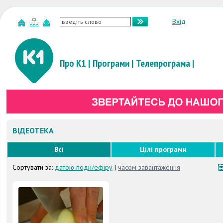
Вхід
Про К1
|
Програми
|
Телепрограма
|
ВІДЕОТЕКА
Всі
Цілі програми
Сортувати за:
датою події/ефіру
|
часом завантаження