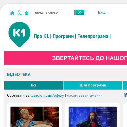
Вхід
Про К1
|
Програми
|
Телепрограма
|
ВІДЕОТЕКА
Всі
Цілі програми
Сортувати за:
датою події/ефіру
|
часом завантаження