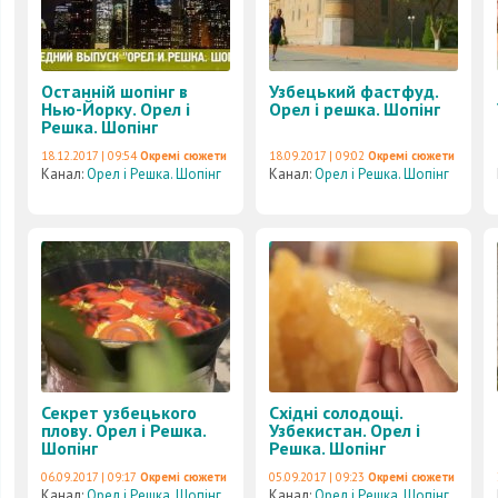
Останній шопінг в
Узбецький фастфуд.
Нью-Йорку. Орел і
Орел і решка. Шопінг
Решка. Шопінг
18.12.2017 | 09:54
Окремі сюжети
18.09.2017 | 09:02
Окремі сюжети
Канал:
Орел і Решка. Шопінг
Канал:
Орел і Решка. Шопінг
Секрет узбецького
Східні солодощі.
плову. Орел і Решка.
Узбекистан. Орел і
Шопінг
Решка. Шопінг
06.09.2017 | 09:17
Окремі сюжети
05.09.2017 | 09:23
Окремі сюжети
Канал:
Орел і Решка. Шопінг
Канал:
Орел і Решка. Шопінг