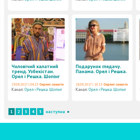
Чоловічий халатний
Подарунок глядачу.
тренд. Узбекістан.
Панама. Орел і Решка.
Орел і Решка. Шопінг
29.08.2017 | 08:23
Окремі сюжети
28.08.2017 | 10:13
Окремі сюжети
Канал:
Орел і Решка. Шопінг
Канал:
Орел і Решка. Шопінг
1
2
3
4
5
наступна