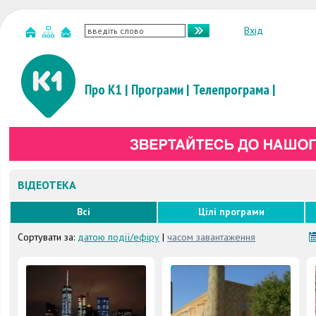
Вхід
Про К1
|
Програми
|
Телепрограма
|
ВІДЕОТЕКА
Всі
Цілі програми
Сортувати за:
датою події/ефіру
|
часом завантаження