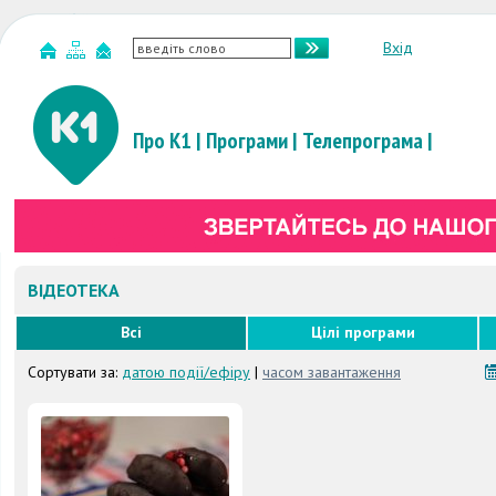
Вхід
Про К1
|
Програми
|
Телепрограма
|
ВІДЕОТЕКА
Всі
Цілі програми
Сортувати за:
датою події/ефіру
|
часом завантаження