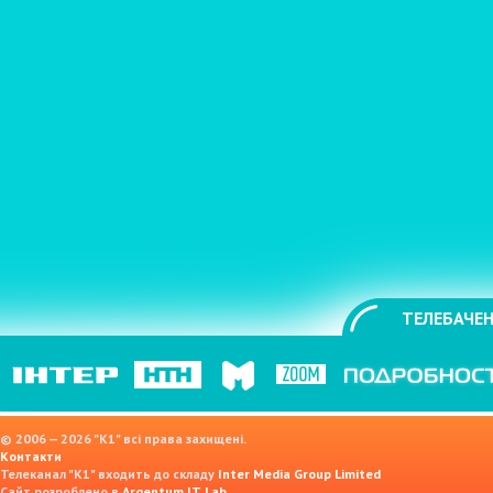
ТЕЛЕБАЧЕН
© 2006 — 2026 "K1" всі права захищені.
Контакти
Телеканал "К1" входить до складу
Inter Media Group Limited
Сайт розроблено в
Argentum IT Lab