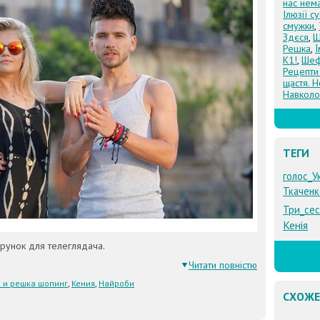
нас нем
Ілюзії с
смужки
,
Здєся
,
Щ
Решка
,
К1!
,
Шеф
Рецепти
щастя. Н
Навколо
ТЕГИ
голос_У
Ткачен
Три_се
Кенія
рунок для телеглядача.
Читати повністю
 и решка шопинг
,
Кения
,
Найроби
СХОЖЕ