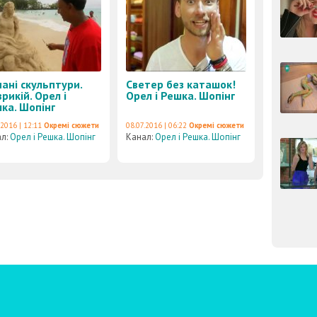
чані скульптури.
Светер без каташок!
рикій. Орел і
Орел і Решка. Шопінг
ка. Шопінг
.2016 | 12:11
Окремі сюжети
08.07.2016 | 06:22
Окремі сюжети
ал:
Орел і Решка. Шопінг
Канал:
Орел і Решка. Шопінг