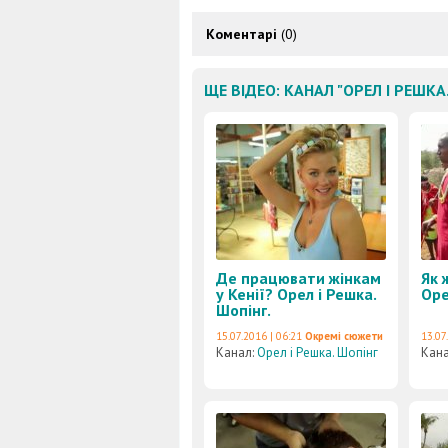
Коментарі
(0)
ЩЕ ВІДЕО: КАНАЛ "ОРЕЛ І РЕШКА
Де працювати жінкам
Як 
у Кенії? Орел і Решка.
Оре
Шопінг.
15.07.2016 | 06:21
Окремі сюжети
13.07
Канал:
Орел і Решка. Шопінг
Кан