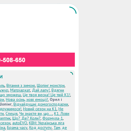
И
оль
,
Вітання з зимою
,
Шопінг монстри
,
ужур
,
Матріархат
,
Дай лапу!
,
Вдягни
кщо зможеш
,
Це твоя весна! Це твій К1!
,
три
,
Нова осінь, нові емоції!
,
Орел і
Шопінг
,
Відчайдушні домогосподарки
,
дружимося!
,
Новий сезон на К1
,
Не
ти
,
Спеція
,
Чи знаєте ви, що...
,
К1. Лови
кептик
,
Що? Де? Коли?
,
Формула-1
,
 сезон
,
autoEVO
,
КВН: Українська ліга
їна
,
Брама часу
,
Код доступу
,
Там, де