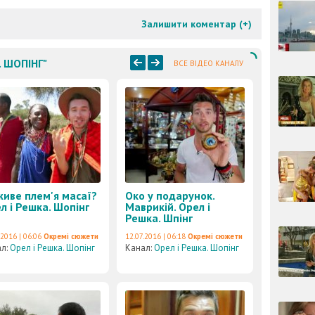
Залишити коментар (
+
)
. ШОПІНГ"
ВСЕ ВІДЕО КАНАЛУ
живе плем'я масаї?
Око у подарунок.
л і Решка. Шопінг
Маврикій. Орел і
Решка. Шпінг
.2016 | 06:06
Окремі сюжети
12.07.2016 | 06:18
Окремі сюжети
ал:
Орел і Решка. Шопінг
Канал:
Орел і Решка. Шопінг