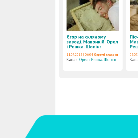
Єгор на скляному
Піс
заводі. Маврикій. Орел
Мав
і Решка. Шопінг
Реш
11.07.2016 | 06:04
Окремі сюжети
09.07
Канал:
Орел і Решка. Шопінг
Кан