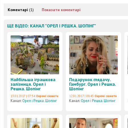
Коментарі
(1)
Показати коментарі
ЩЕ ВІДЕО: КАНАЛ "ОРЕЛ І РЕШКА. ШОПІНГ"
Найбільша іграшкова
Подарунок глядачу.
залізниця. Орел і
Гамбург. Орел і Решка.
Решка. Шопінг
Шопінг
13.01.2017 | 07:54
Окремі сюжети
12.01.2017 | 08:43
Окремі сюжети
Канал:
Орел і Решка. Шопінг
Канал:
Орел і Решка. Шопінг