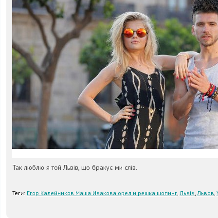
Так люблю я той Львів, що бракує ми слів.
Теги:
Егор Калейников Маша Ивакова орел и решка шопинг
,
Львів
,
Львов
,