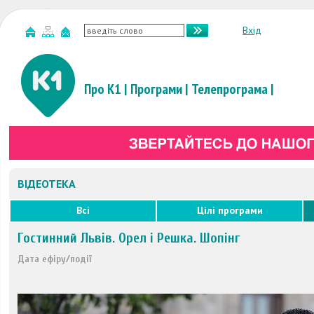
Вхід
Про К1
|
Програми
|
Телепрограма
|
ВІДЕОТЕКА
Всі
Цілі програми
Гостинний Львів. Орел і Решка. Шопінг
Дата ефіру/події