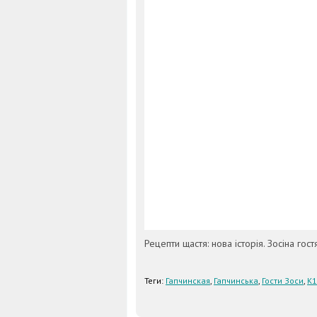
Рецепти щастя: нова історія. Зосіна гост
Теги:
Гапчинская
,
Гапчинська
,
Гости Зоси
,
К1