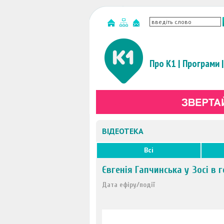
Про К1
|
Програми
|
ВІДЕОТЕКА
Всі
Євгенія Гапчинська у Зосі в 
Дата ефіру/події