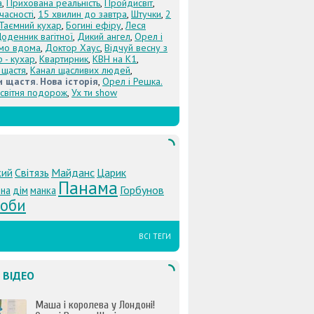
а
,
Прихована реальність
,
Пройдисвіт
,
учасності
,
15 хвилин до завтра
,
Штучки
,
2
Таємний кухар
,
Богині ефіру
,
Леся
оденник вагітної
,
Дикий ангел
,
Орел і
Їмо вдома
,
Доктор Хаус
,
Відчуй весну з
 - кухар
,
Квартирник
,
КВН на К1
,
 щастя
,
Канал щасливих людей
,
 щастя. Нова історія
,
Орел і Решка.
світня подорож
,
Ух ти show
Світязь
Майданс
Царик
кий
Панама
Горбунов
ина
дім
манка
оби
ВСІ ТЕГИ
 ВІДЕО
Маша і королева у Лондоні!