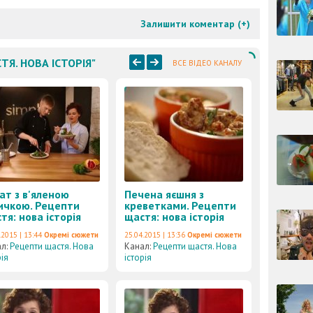
Залишити коментар (
+
)
ТЯ. НОВА ІСТОРІЯ"
ВСЕ ВІДЕО КАНАЛУ
ат з в'яленою
Печена яєшня з
ичкою. Рецепти
креветками. Рецепти
тя: нова історія
щастя: нова історія
.2015 | 13:44
Окремі сюжети
25.04.2015 | 13:36
Окремі сюжети
ал:
Рецепти щастя. Нова
Канал:
Рецепти щастя. Нова
рія
історія