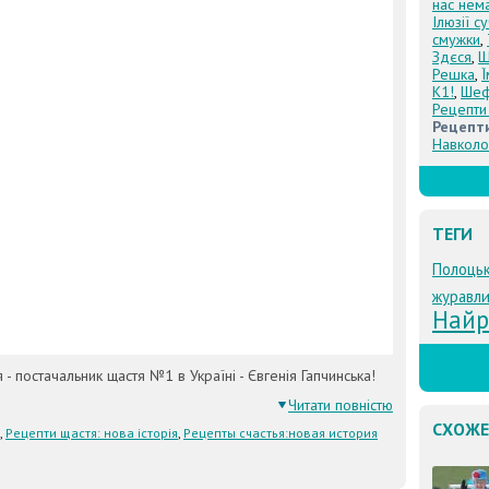
нас нем
Ілюзії с
смужки
,
Здєся
,
Щ
Решка
,
К1!
,
Шеф
Рецепти
Рецепти
Навколо
ТЕГИ
Полоць
журавл
Найр
я - постачальник щастя №1 в Україні - Євгенія Гапчинська!
Читати повністю
СХОЖЕ
,
Рецепти щастя: нова історія
,
Рецепты счастья:новая история