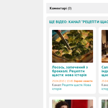
Коментарі
(0)
ЩЕ ВІДЕО: КАНАЛ "РЕЦЕПТИ ЩАС
Лосось, запечений з
Сал
брокколі. Рецепти
інд
щастя: нова історія
щас
25.04.2015 | 13:45
Окремі сюжети
25.04
Канал:
Рецепти щастя. Нова
Кан
історія
істо