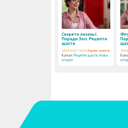
Секрети лазаньї.
Фіг
Поради Зосі. Рецепти
Пор
щастя.
щас
18.04.2015 | 14:34
Окремі сюжети
18.04
Канал:
Рецепти щастя. Нова
Кан
історія
істо