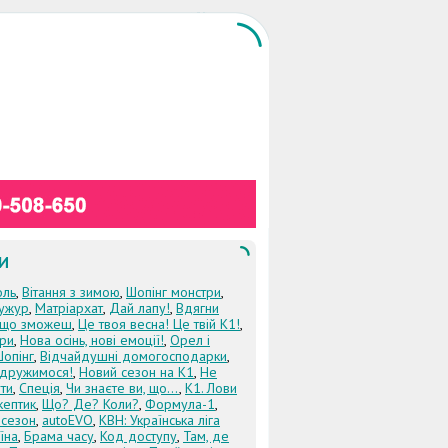
И
оль
,
Вітання з зимою
,
Шопінг монстри
,
ужур
,
Матріархат
,
Дай лапу!
,
Вдягни
кщо зможеш
,
Це твоя весна! Це твій К1!
,
три
,
Нова осінь, нові емоції!
,
Орел і
Шопінг
,
Відчайдушні домогосподарки
,
дружимося!
,
Новий сезон на К1
,
Не
ти
,
Спеція
,
Чи знаєте ви, що...
,
К1. Лови
кептик
,
Що? Де? Коли?
,
Формула-1
,
 сезон
,
autoEVO
,
КВН: Українська ліга
їна
,
Брама часу
,
Код доступу
,
Там, де