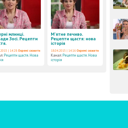
урні млинці.
М'ятне печиво.
ади Зосі. Рецепти
Рецепти щастя: нова
тя.
історія
.2015 | 14:28
Окремі сюжети
18.04.2015 | 14:16
Окремі сюжети
ал:
Рецепти щастя. Нова
Канал:
Рецепти щастя. Нова
рія
історія