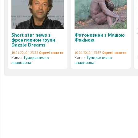
Short star news з
Фотоновини з Машою
фронтменом групи
Фокіною
Dazzle Dreams
10.01.2010 | 23:38
Окремі сюжети
10.01.2010 | 23:37
Окремі сюжети
Канал:
Гумористично-
Канал:
Гумористично-
аналітична
аналітична