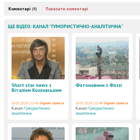
Коментарі
(4)
Показати коментарі
ЩЕ ВІДЕО: КАНАЛ "ГУМОРИСТИЧНО-АНАЛІТИЧНА"
Short star news з
Фотоновини з Фоззі
Віталієм Козловським
10.01.2010 | 23:41
Окремі сюжети
10.01.2010 | 23:40
Окремі сюжети
Канал:
Гумористично-
Канал:
Гумористично-
аналітична
аналітична