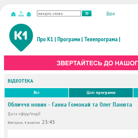
Вхід
Про К1
|
Програми
|
Телепрограма
|
ВІДЕОТЕКА
Всі
Цілі програми
Обличчя новин - Ганна Гомонай та Олег Панюта
Дата ефіру/події
23:45
Вівторок, 4 жовтня