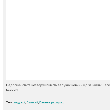
Недосяжність та незворушливість ведучих новин - що за ними? Весел
кадром...
Теги:
ведучий
,
Гомонай
,
Панюта
,
репортер