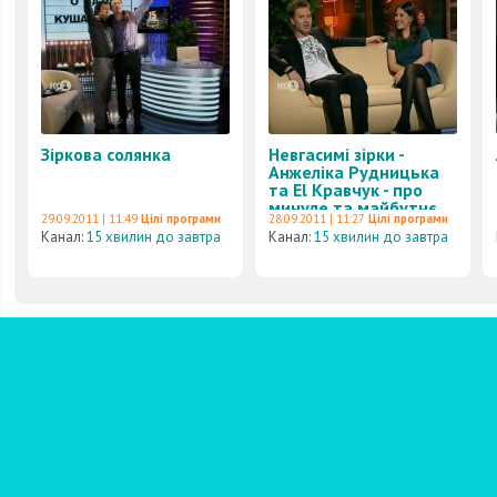
Зіркова солянка
Невгасимі зірки -
Анжеліка Рудницька
та El Кравчук - про
минуле та майбутнє...
29.09.2011 | 11:49
Цілі програми
28.09.2011 | 11:27
Цілі програми
Канал:
15 хвилин до завтра
Канал:
15 хвилин до завтра