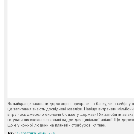
Як найкраще заховати дорогоцінні прикраси - в банку, чи в сейфі у в
це запитання знають досвідчені ювеліри. Навіщо витрачати мільйони 
вітру - ось джерело економії бюджету держави! Як запобігти авіак
готувати висококваліфіковані кадри для цивільної авіації. Що дорож
що є у кожної людини на планеті - стовбурові клітини.
Теги:
енергетика
,
медицина