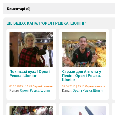
Коментарі
(0)
ЩЕ ВІДЕО: КАНАЛ "ОРЕЛ І РЕШКА. ШОПІНГ"
Пекінські вуха! Орел і
Стрази для Антона у
Решка. Шопінг
Пекіні. Орел і Решка.
Шопінг
03.06.2015 | 13:49
Окремі сюжети
02.06.2015 | 13:13
Окремі сюжети
Канал:
Орел і Решка. Шопінг
Канал:
Орел і Решка. Шопінг