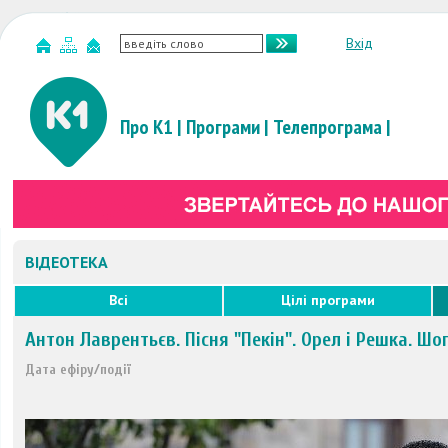
Вхід
Про К1
|
Програми
|
Телепрограма
|
ВІДЕОТЕКА
Всі
Цілі програми
Антон Лаврентьєв. Пісня "Пекін". Орел і Решка. Шо
Дата ефіру/події