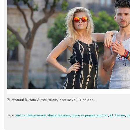
Зі столиці Китаю Антон знаву про кохання співає...
Теги:
Антон Лаврентьєв, Маша Івакова, орел та решка, шопінг
,
К1
,
Пекин
,
п