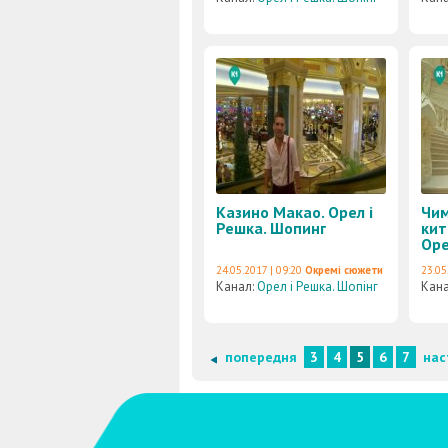
Казино Макао. Орел і
Чим
Решка. Шопинг
кит
Оре
24.05.2017 | 09:20
Окремі сюжети
23.05
Канал:
Орел і Решка. Шопінг
Кан
попередня
3
4
5
6
7
нас