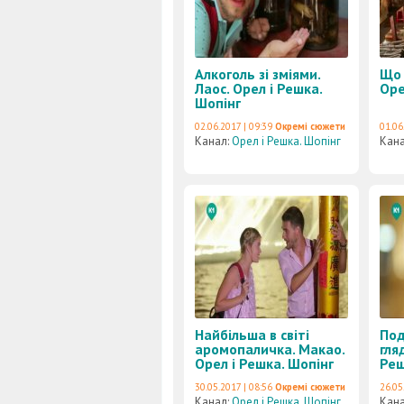
Алкоголь зі зміями.
Що 
Лаос. Орел і Решка.
Оре
Шопінг
02.06.2017 | 09:39
Окремі сюжети
01.06
Канал:
Орел і Решка. Шопінг
Кан
Найбільша в світі
Под
аромопаличка. Макао.
гля
Орел і Решка. Шопінг
Реш
30.05.2017 | 08:56
Окремі сюжети
26.05
Канал:
Орел і Решка. Шопінг
Кан