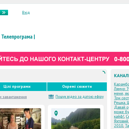
Вхід
Телепрограма
|
КАНАЛ
Карамб
Цілі програми
Окремі сюжети
Лямур Т
мене, я
м завантаження
Пошук відео за датою ефіру
Три сес
Решка. 
Давай о
може бу
кайф!
,
С
Яхтовий
2010
,
Та