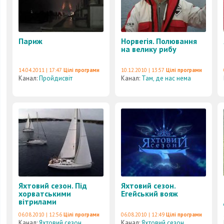
Париж
Норвегія. Полювання
на велику рибу
14.04.2011 | 17:47
Цілі програми
10.12.2010 | 13:57
Цілі програми
Канал:
Пройдисвіт
Канал:
Там, де нас нема
Яхтовий сезон. Під
Яхтовий сезон.
хорватськими
Егейський вояж
вітрилами
06.08.2010 | 12:56
Цілі програми
06.08.2010 | 12:49
Цілі програми
Канал:
Яхтовий сезон
Канал:
Яхтовий сезон