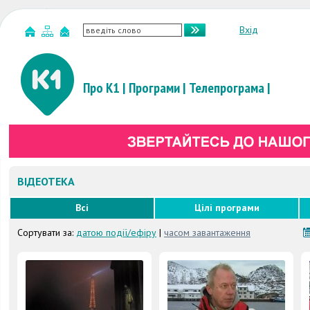
Вхід
Про К1
|
Програми
|
Телепрограма
|
ВІДЕОТЕКА
Всі
Цілі програми
Сортувати за:
датою події/ефіру
|
часом завантаження