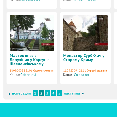
Маєток князів
Монастир Сурб-Хач у
Лопухіних у Корсуні-
Старому Криму
Шевченківському
18.09.2009 | 21:06
Окремі сюжети
11.09.2009 | 21:11
Окремі сюжети
Канал:
Світ за очі
Канал:
Світ за очі
попередня
1
2
3
4
5
наступна