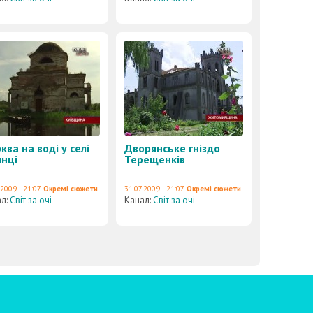
ква на воді у селі
Дворянське гніздо
инці
Терещенків
.2009 | 21:07
Окремі сюжети
31.07.2009 | 21:07
Окремі сюжети
ал:
Світ за очі
Канал:
Світ за очі