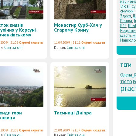
нас нем
Ілюзії с
смужки
,
Здєся
,
Щ
Решка
,
ток князів
Монастир Сурб-Хач у
К1!
,
Шеф
ухіних у Корсуні-
Старому Криму
Рецепти
ченківському
щастя. Н
Навколо
.2009 | 21:06
Окремі сюжети
11.09.2009 | 21:11
Окремі сюжети
ал:
Світ за очі
Канал:
Світ за очі
ТЕГИ
Олена_
тісто
Р
prac
енди гори
Таємниці Дніпра
кавиця
.2009 | 21:08
Окремі сюжети
21.08.2009 | 21:07
Окремі сюжети
ал:
Світ за очі
Канал:
Світ за очі