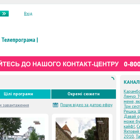
Вхід
Телепрограма
|
КАНАЛ
Карамб
Цілі програми
Окремі сюжети
Лямур Т
мене, я
м завантаження
Пошук відео за датою ефіру
Три сес
Решка. 
Давай о
може бу
кайф!
,
С
Яхтовий
2010
,
Та