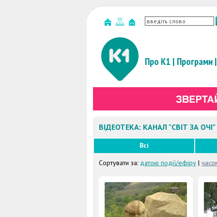
Про К1
|
Програми
|
ВІДЕОТЕКА: КАНАЛ "СВІТ ЗА ОЧІ"
Всі
Сортувати за:
датою події/ефіру
|
часо