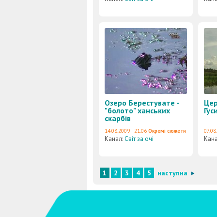
Озеро Берестувате -
Цер
"болото" ханських
Гус
скарбів
14.08.2009 | 21:06
Окремі сюжети
07.08
Канал:
Світ за очі
Кан
1
2
3
4
5
наступна