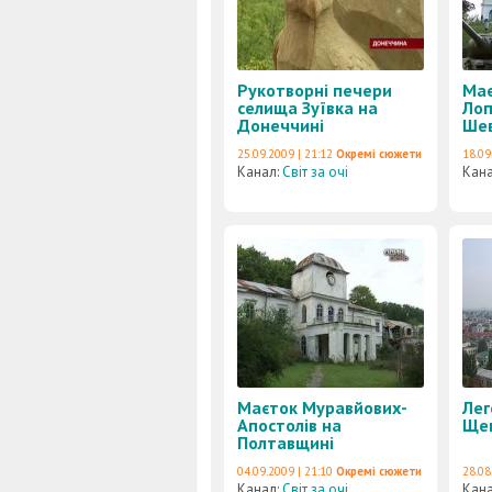
Рукотворні печери
Має
селища Зуївка на
Лоп
Донеччині
Шев
25.09.2009 | 21:12
Окремі сюжети
18.09
Канал:
Світ за очі
Кан
Маєток Муравйових-
Лег
Апостолів на
Ще
Полтавщині
04.09.2009 | 21:10
Окремі сюжети
28.08
Канал:
Світ за очі
Кан