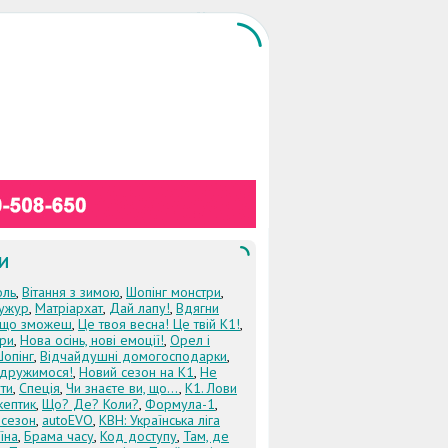
И
оль
,
Вітання з зимою
,
Шопінг монстри
,
ужур
,
Матріархат
,
Дай лапу!
,
Вдягни
кщо зможеш
,
Це твоя весна! Це твій К1!
,
три
,
Нова осінь, нові емоції!
,
Орел і
Шопінг
,
Відчайдушні домогосподарки
,
дружимося!
,
Новий сезон на К1
,
Не
ти
,
Спеція
,
Чи знаєте ви, що...
,
К1. Лови
кептик
,
Що? Де? Коли?
,
Формула-1
,
 сезон
,
autoEVO
,
КВН: Українська ліга
їна
,
Брама часу
,
Код доступу
,
Там, де