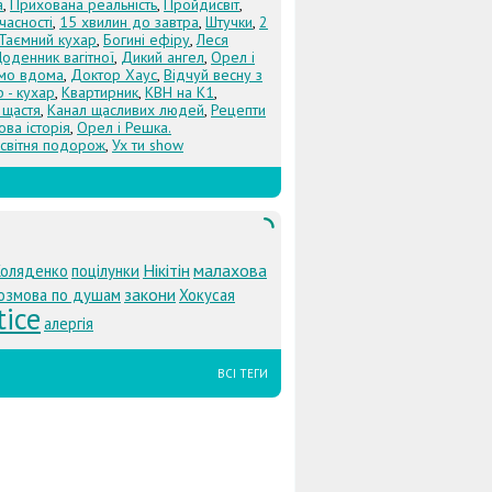
а
,
Прихована реальність
,
Пройдисвіт
,
учасності
,
15 хвилин до завтра
,
Штучки
,
2
Таємний кухар
,
Богині ефіру
,
Леся
оденник вагітної
,
Дикий ангел
,
Орел і
Їмо вдома
,
Доктор Хаус
,
Відчуй весну з
 - кухар
,
Квартирник
,
КВН на К1
,
 щастя
,
Канал щасливих людей
,
Рецепти
ова історія
,
Орел і Решка.
світня подорож
,
Ух ти show
Нікітін
малахова
Коляденко
поцілунки
закони
озмова по душам
Хокусая
tice
алергія
ВСІ ТЕГИ