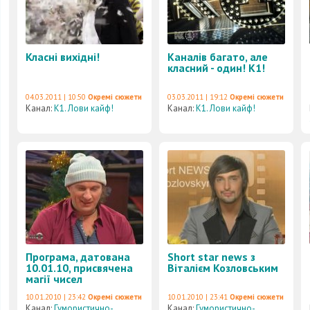
Класні вихідні!
Каналів багато, але
класний - один! К1!
04.03.2011 | 10:50
Окремі сюжети
03.03.2011 | 19:12
Окремі сюжети
Канал:
К1. Лови кайф!
Канал:
К1. Лови кайф!
Програма, датована
Short star news з
10.01.10, присвячена
Віталієм Козловським
магії чисел
10.01.2010 | 23:42
Окремі сюжети
10.01.2010 | 23:41
Окремі сюжети
Канал:
Гумористично-
Канал:
Гумористично-