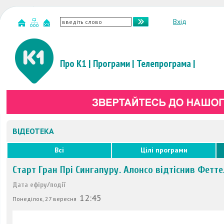
Вхід
Про К1
|
Програми
|
Телепрограма
|
ВІДЕОТЕКА
Всі
Цілі програми
Старт Гран Прі Сингапуру. Алонсо відтіснив Фетт
Дата ефіру/події
12:45
Понеділок, 27 вересня