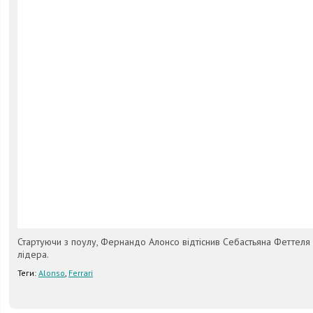
Стартуючи з поулу, Фернандо Алонсо відтіснив Себастьяна Феттеля і
лідера.
Теги:
Alonso
,
Ferrari