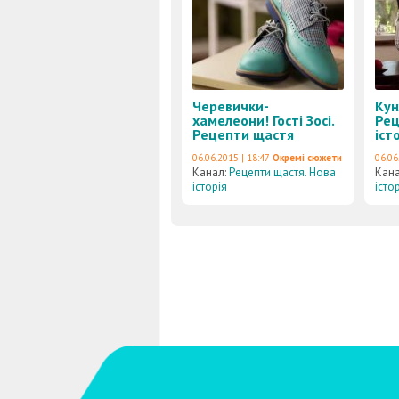
Черевички-
Кун
хамелеони! Гості Зосі.
Рец
Рецепти щастя
іст
06.06.2015 | 18:47
Окремі сюжети
06.06
Канал:
Рецепти щастя. Нова
Кан
історія
істо