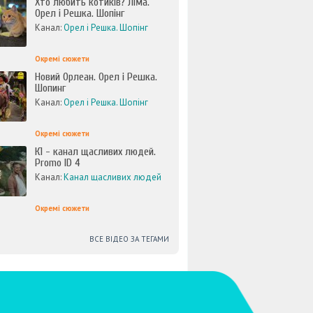
Хто любить котиків? Ліма.
Орел і Решка. Шопінг
Канал:
Орел і Решка. Шопінг
Окремі сюжети
Новий Орлеан. Орел і Решка.
Шопинг
Канал:
Орел і Решка. Шопінг
Окремі сюжети
К1 - канал щасливих людей.
Promo ID 4
Канал:
Канал щасливих людей
Окремі сюжети
ВСЕ ВІДЕО ЗА ТЕГАМИ