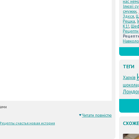
нас нем
Ілюзії с
смужки
,
Здєся
,
Щ
Решка
,
К1!
,
Шеф
Рецепти
Рецепти
Навколо
ТЕГИ
Харків
шокола
Лондо
ками
Читати повністю
СХОЖЕ
Рецепты счастья:новая история