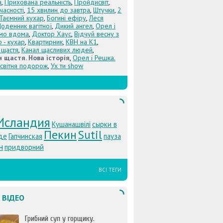
а
,
Прихована реальність
,
Пройдисвіт
,
учасності
,
15 хвилин до завтра
,
Штучки
,
2
Таємний кухар
,
Богині ефіру
,
Леся
оденник вагітної
,
Дикий ангел
,
Орел і
Їмо вдома
,
Доктор Хаус
,
Відчуй весну з
 - кухар
,
Квартирник
,
КВН на К1
,
 щастя
,
Канал щасливих людей
,
 щастя. Нова історія
,
Орел і Решка.
світня подорож
,
Ух ти show
Исландия
Кушанашвілі
сырки в
Пекин
Sutil
де
Гапчинская
пауза
н
придворний
ВСІ ТЕГИ
 ВІДЕО
Грибний суп у горщику.