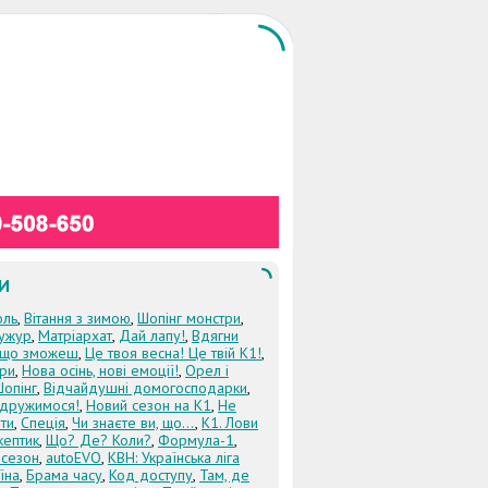
И
оль
,
Вітання з зимою
,
Шопінг монстри
,
ужур
,
Матріархат
,
Дай лапу!
,
Вдягни
кщо зможеш
,
Це твоя весна! Це твій К1!
,
три
,
Нова осінь, нові емоції!
,
Орел і
Шопінг
,
Відчайдушні домогосподарки
,
дружимося!
,
Новий сезон на К1
,
Не
ти
,
Спеція
,
Чи знаєте ви, що...
,
К1. Лови
кептик
,
Що? Де? Коли?
,
Формула-1
,
 сезон
,
autoEVO
,
КВН: Українська ліга
їна
,
Брама часу
,
Код доступу
,
Там, де