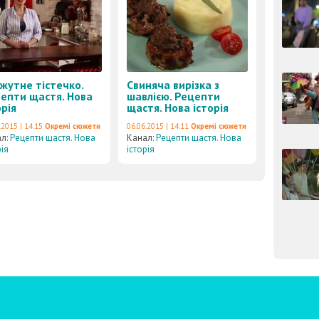
жутне тістечко.
Свиняча вирізка з
епти щастя. Нова
шавлією. Рецепти
орія
щастя. Нова історія
.2015 | 14:15
Окремі сюжети
06.06.2015 | 14:11
Окремі сюжети
ал:
Рецепти щастя. Нова
Канал:
Рецепти щастя. Нова
рія
історія