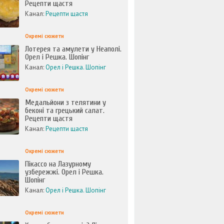
Рецепти щастя
Канал:
Рецепти щастя
Окремі сюжети
Лотерея та амулети у Неаполі.
Орел і Решка. Шопінг
Канал:
Орел і Решка. Шопінг
Окремі сюжети
Медальйони з телятини у
беконі та грецький салат.
Рецепти щастя
Канал:
Рецепти щастя
Окремі сюжети
Пікассо на Лазурному
узбережжі. Орел і Решка.
Шопінг
Канал:
Орел і Решка. Шопінг
Окремі сюжети