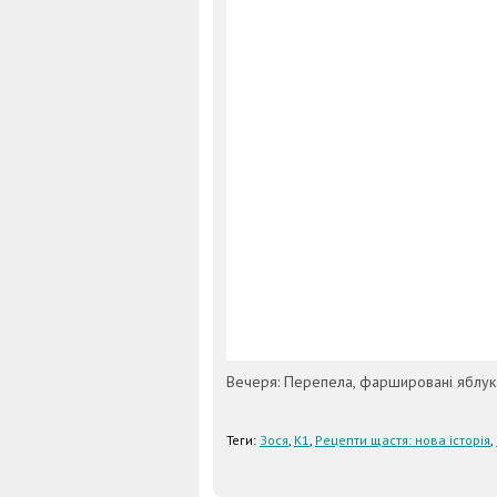
Вечеря: Перепела, фаршировані яблу
Теги:
Зося
,
К1
,
Рецепти щастя: нова історія
,