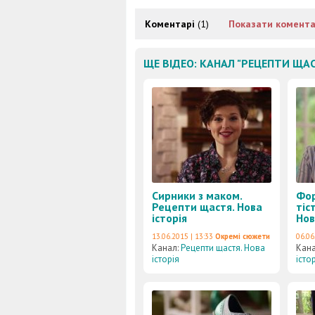
Коментарі
(1)
Показати комента
ЩЕ ВІДЕО: КАНАЛ "РЕЦЕПТИ ЩАС
Сирники з маком.
Фор
Рецепти щастя. Нова
тіс
історія
Нов
13.06.2015 | 13:33
Окремі сюжети
06.06
Канал:
Рецепти щастя. Нова
Кан
історія
істо