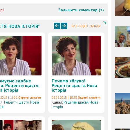
рі
Залишити коментар (
+
)
ТЯ. НОВА ІСТОРІЯ"
ВСЕ ВІДЕО КАНАЛУ
муємо здобне
Печемо яблука!
то. Рецепти щастя.
Рецепти щастя. Нова
а історія
історія
.2015 | 19:02
Окремі сюжети
06.06.2015 | 18:58
Окремі сюжети
ал:
Рецепти щастя. Нова
Канал:
Рецепти щастя. Нова
рія
історія