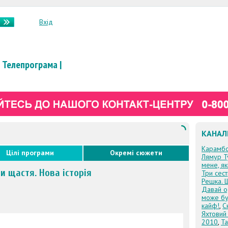
Вхід
Телепрограма
|
КАНАЛ
Карамб
Цілі програми
Окремі сюжети
Лямур Т
мене, я
и щастя. Нова історія
Три сес
Решка. 
Давай о
може бу
кайф!
,
С
Яхтовий
2010
,
Та