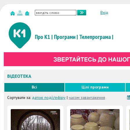
Вхід
Про К1
|
Програми
|
Телепрограма
|
ВІДЕОТЕКА
Всі
Цілі програми
Сортувати за:
датою події/ефіру
|
часом завантаження