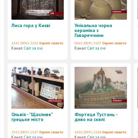
Лиса гора у Києві
Унікальна чорна
кераміка з
Гавареччини
13.02.2009 | 22:02
Окремі сюжети
06.02.2009 | 21:07
Окремі сюжети
Канал:
Світ за очі
Канал:
Світ за очі
Ольвія - "Щасливе"
Фортеця Тустань -
грецьке місто
диво на скелі
23.01.2009 | 21:07
Окремі сюжети
16.01.2009 | 21:06
Окремі сюжети
Канал:
Світ за очі
Канал:
Світ за очі