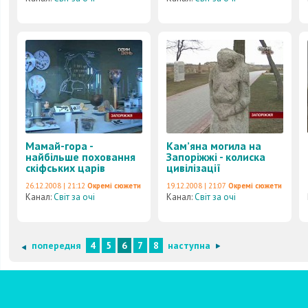
Мамай-гора -
Кам’яна могила на
найбільше поховання
Запоріжжі - колиска
скіфських царів
цивілізації
26.12.2008 | 21:12
Окремі сюжети
19.12.2008 | 21:07
Окремі сюжети
Канал:
Світ за очі
Канал:
Світ за очі
попередня
4
5
6
7
8
наступна