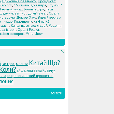
а
,
Прихована реальність
,
Пройдисвіт
,
учасності
,
15 хвилин до завтра
,
Штучки
,
2
Таємний кухар
,
Богині ефіру
,
Леся
оденник вагітної
,
Дикий ангел
,
Орел і
Їмо вдома
,
Доктор Хаус
,
Відчуй весну з
 - кухар
,
Квартирник
,
КВН на К1
,
 щастя
,
Канал щасливих людей
,
Рецепти
ова історія
,
Орел і Решка.
світня подорож
,
Ух ти show
Китай
Що?
i
мальта
гастролі
Коли?
Ейфелева вежа
Кравчук
лина
астрологический прогноз на
пония
ВСІ ТЕГИ