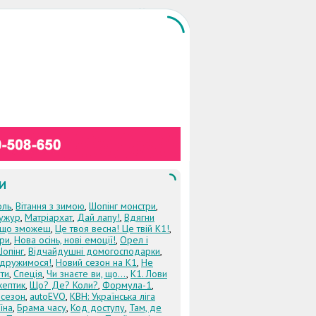
И
оль
,
Вітання з зимою
,
Шопінг монстри
,
ужур
,
Матріархат
,
Дай лапу!
,
Вдягни
кщо зможеш
,
Це твоя весна! Це твій К1!
,
три
,
Нова осінь, нові емоції!
,
Орел і
Шопінг
,
Відчайдушні домогосподарки
,
дружимося!
,
Новий сезон на К1
,
Не
ти
,
Спеція
,
Чи знаєте ви, що...
,
К1. Лови
кептик
,
Що? Де? Коли?
,
Формула-1
,
 сезон
,
autoEVO
,
КВН: Українська ліга
їна
,
Брама часу
,
Код доступу
,
Там, де