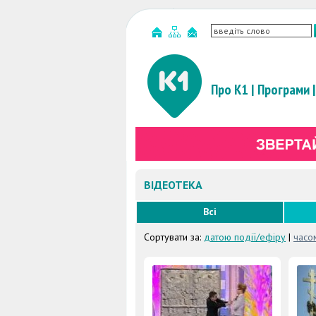
Про К1
|
Програми
|
ВІДЕОТЕКА
Всі
Сортувати за:
датою події/ефіру
|
часо