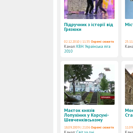
Підручник з історії від
Міс
Грязюки
02.12.2010 | 11:35
Окремі сюжети
25.11
Канал:
КВН: Українська ліга
Кан
2010
Маєток князів
Мон
Лопухіних у Корсуні-
Ста
Шевченківському
18.09.2009 | 21:06
Окремі сюжети
11.09
Канал:
Світ за очі
Кан