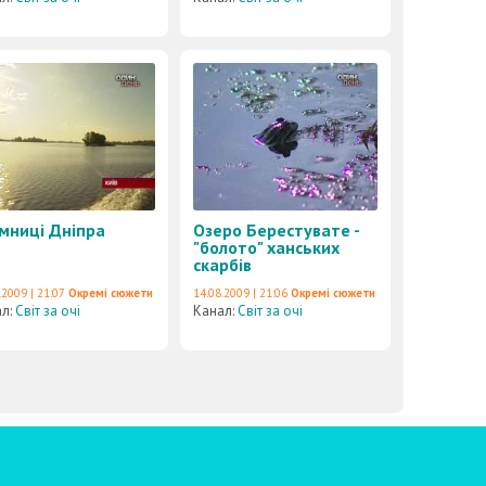
мниці Дніпра
Озеро Берестувате -
"болото" ханських
скарбів
.2009 | 21:07
Окремі сюжети
14.08.2009 | 21:06
Окремі сюжети
ал:
Світ за очі
Канал:
Світ за очі