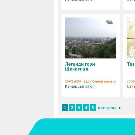
Легенди гори
Тає
Щекавиця
28.08.2009 | 21:08
Окремі сюжети
21.08
Канал:
Світ за очі
Кан
1
2
3
4
5
наступна