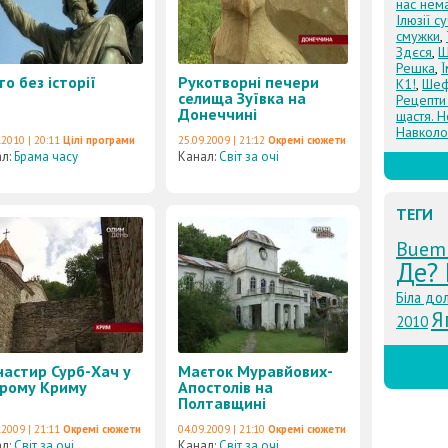
нас нем
Ілюзії с
смужки
,
Здєся
,
Щ
Решка
,
то без історії
Рукотворні печери
К1!
,
Шеф
селища Зуївка на
Рецепти
Донеччині
щастя. Н
Навколо
.2010 | 20:11
Цілі програми
25.09.2009 | 21:12
Окремі сюжети
ал:
Брама часу
Канал:
Світ за очі
ТЕГИ
Buem
Де? 
Біла до
Я
2010
астир Сурб-Хач у
Маєток Муравйових-
рому Криму
Апостолів на
Полтавщині
.2009 | 21:11
Окремі сюжети
04.09.2009 | 21:10
Окремі сюжети
ал:
Світ за очі
Канал:
Світ за очі