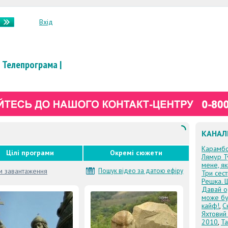
Вхід
Телепрограма
|
КАНАЛ
Карамб
Цілі програми
Окремі сюжети
Лямур Т
мене, я
м завантаження
Пошук відео за датою ефіру
Три сес
Решка. 
Давай о
може бу
кайф!
,
С
Яхтовий
2010
,
Та