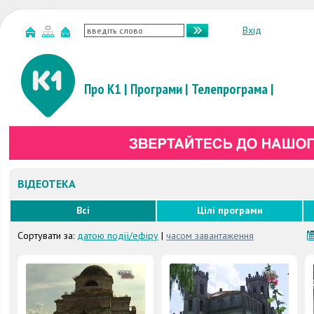
Вхід
Про К1
|
Програми
|
Телепрограма
|
ВІДЕОТЕКА
Всі
Цілі програми
Сортувати за:
датою події/ефіру
|
часом завантаження