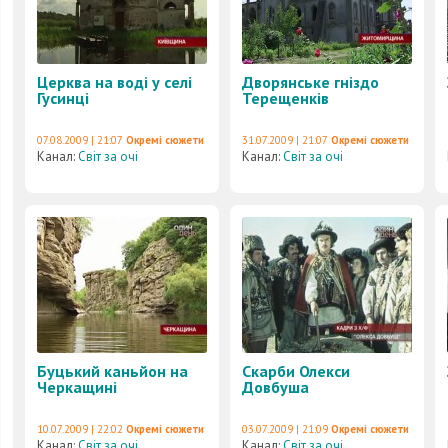
Церква на воді у селі
Дворянське гніздо
Гусинці
Терещенків
07.08.2009 | 21:07
Окремі сюжети
31.07.2009 | 21:07
Окремі сюжети
Канал:
Світ за очі
Канал:
Світ за очі
Буцький каньйон на
Скарби Олекси
Черкащині
Довбуша
10.07.2009 | 22:02
Окремі сюжети
03.07.2009 | 21:09
Окремі сюжети
Канал:
Світ за очі
Канал:
Світ за очі