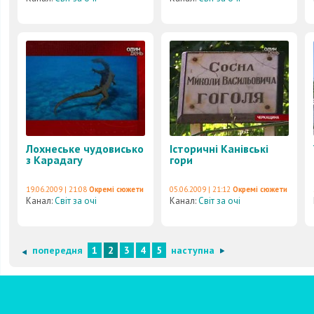
Лохнеське чудовисько
Історичні Канівські
з Карадагу
гори
19.06.2009 | 21:08
Окремі сюжети
05.06.2009 | 21:12
Окремі сюжети
Канал:
Світ за очі
Канал:
Світ за очі
попередня
1
2
3
4
5
наступна