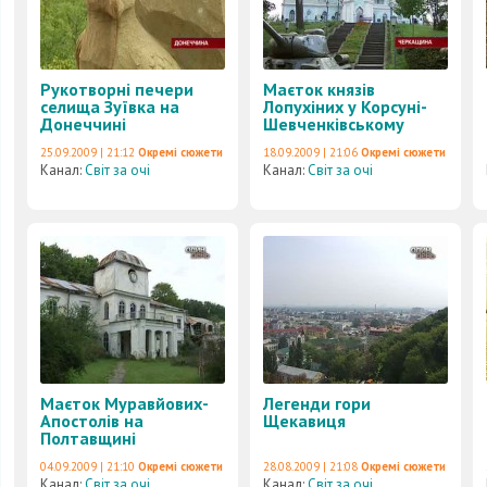
Рукотворні печери
Маєток князів
селища Зуївка на
Лопухіних у Корсуні-
Донеччині
Шевченківському
25.09.2009 | 21:12
Окремі сюжети
18.09.2009 | 21:06
Окремі сюжети
Канал:
Світ за очі
Канал:
Світ за очі
Маєток Муравйових-
Легенди гори
Апостолів на
Щекавиця
Полтавщині
04.09.2009 | 21:10
Окремі сюжети
28.08.2009 | 21:08
Окремі сюжети
Канал:
Світ за очі
Канал:
Світ за очі