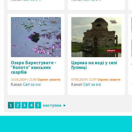
Озеро Берестувате -
Церква на воді у селі
"болото" ханських
Гусинці
скарбів
14.08.2009 | 21:06
Окремі сюжети
07.08.2009 | 21:07
Окремі сюжети
Канал:
Світ за очі
Канал:
Світ за очі
1
2
3
4
5
наступна