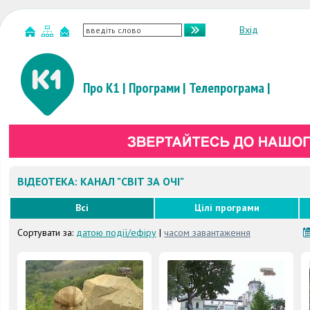
Вхід
Про К1
|
Програми
|
Телепрограма
|
ВІДЕОТЕКА: КАНАЛ "СВІТ ЗА ОЧІ"
Всі
Цілі програми
Сортувати за:
датою події/ефіру
|
часом завантаження