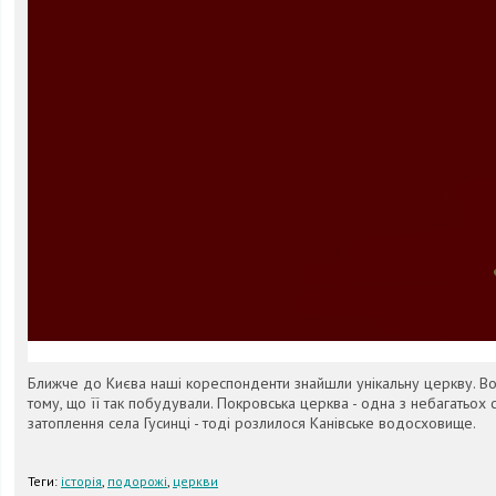
Ближче до Києва наші кореспонденти знайшли унікальну церкву. Вон
тому, що її так побудували. Покровська церква - одна з небагатьох 
затоплення села Гусинці - тоді розлилося Канівське водосховище.
Теги:
історія
,
подорожі
,
церкви