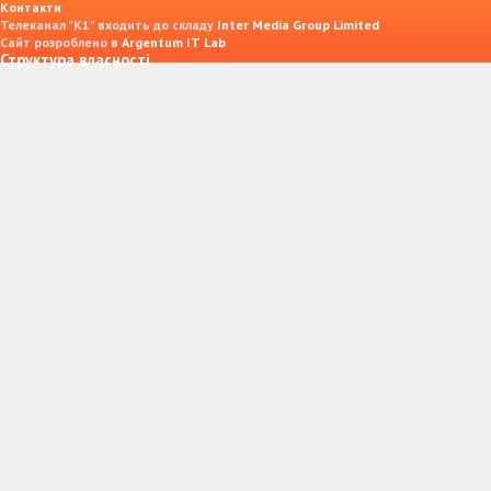
Контакти
Телеканал "К1" входить до складу
Inter Media Group Limited
Сайт розроблено в
Argentum IT Lab
Структура власності