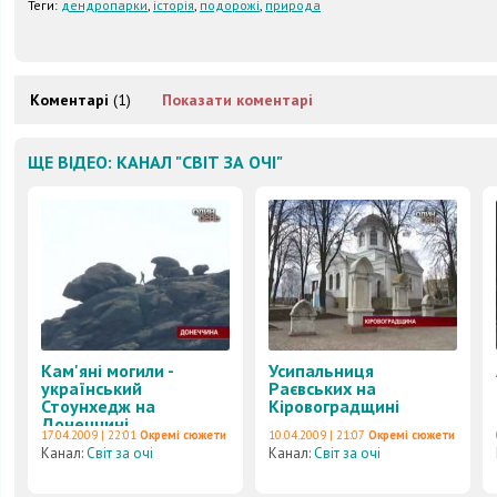
Теги:
дендропарки
,
історія
,
подорожі
,
природа
Коментарі
(1)
Показати коментарі
ЩЕ ВІДЕО: КАНАЛ "СВІТ ЗА ОЧІ"
Кам'яні могили -
Усипальниця
український
Раєвських на
Стоунхедж на
Кіровоградщині
Донеччині
17.04.2009 | 22:01
Окремі сюжети
10.04.2009 | 21:07
Окремі сюжети
Канал:
Світ за очі
Канал:
Світ за очі