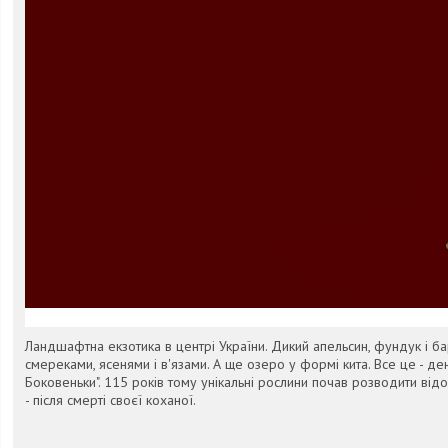
Ландшафтна екзотика в центрі України. Дикий апельсин, фундук і ба
смереками, ясенями і в'язами. А ще озеро у формі кита. Все це - д
Боковеньки". 115 років тому унікальні рослини почав розводити в
- після смерті своєї коханої.